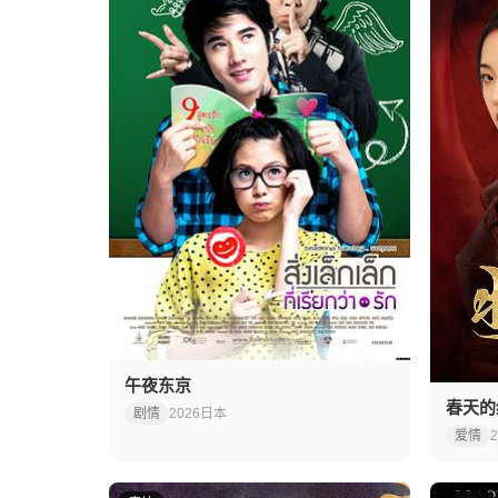
午夜东京
春天的
剧情
2026
日本
爱情
2