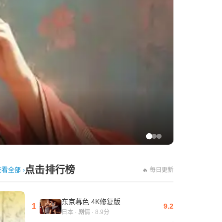
动漫剧
新番热播 
点击排行榜
看全部 ›
🔥 每日更新
东京暮色 4K修复版
1
9.2
日本 · 剧情 · 8.9分