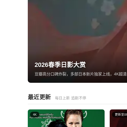
日剧全集 零广告体验
热门日剧同步更新，从恋爱到悬疑一键开播，手机电
最近更新
每日上新 追剧不停
4K
更新至0