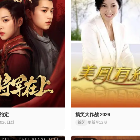
约定
搞笑大作战 2026
026
日剧
综艺
更新至12期