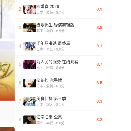
四重奏 2026
2
8.9
日本 · 爱情 · 8.7分
极限逃生 导演剪辑版
3
8.8
韩国 · 动作 · 8.5分
千年图书馆 最终章
4
9.1
日本 · 奇幻 · 9.0分
为人民的服务 在线观看
5
8.7
韩国 · 剧情 · 8.6分
樱花抄 完整版
6
8.5
日本 · 爱情 · 8.3分
美食侦探 第三季
7
8.3
日本 · 综艺 · 8.1分
江南旧事 全集
8
8.2
国产 · 年代 · 8.0分