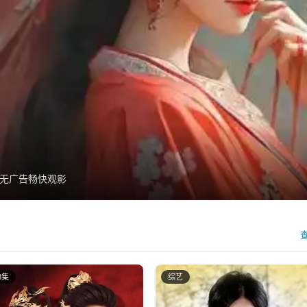
脑双端秒播
查
8集
综艺