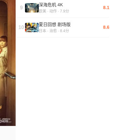
深海危机 4K
9
8.1
欧美 · 动作 · 7.9分
夏日回想 剧场版
10
8.6
日本 · 治愈 · 8.4分