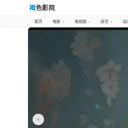
褐
色影院
首页
电影
电视剧
综艺
动
▾
▾
▾
‹