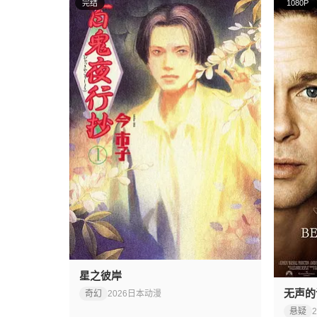
完结
1080P
星之彼岸
无声的
奇幻
2026
日本动漫
悬疑
2